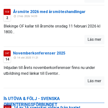
Årsmöte 2026 med årsmöteshandlingar
FEB
2 feb 2026 14:39
2
Blekinge OF kallar till årsmöte onsdag 11 februari 2026 kl
1800...
Läs mer
Novemberkonferenser 2025
OKT
14 okt 2025 11:21
14
Inbjudan till årets novemberkonferenser finns nu under
utbildning med länkar till Eventor...
Läs mer
UTÖVA & FÖLJ - SVENSKA
ORIENTERINGSFÖRBUNDET
14 av 16 svenskar vidare från kvalet
AUG