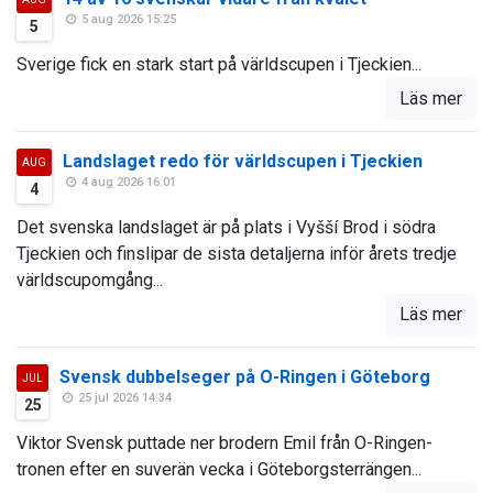
5 aug 2026 15:25
5
Sverige fick en stark start på världscupen i Tjeckien...
Läs mer
Landslaget redo för världscupen i Tjeckien
AUG
4 aug 2026 16:01
4
Det svenska landslaget är på plats i Vyšší Brod i södra
Tjeckien och finslipar de sista detaljerna inför årets tredje
världscupomgång...
Läs mer
Svensk dubbelseger på O-Ringen i Göteborg
JUL
25 jul 2026 14:34
25
Viktor Svensk puttade ner brodern Emil från O-Ringen-
tronen efter en suverän vecka i Göteborgsterrängen...