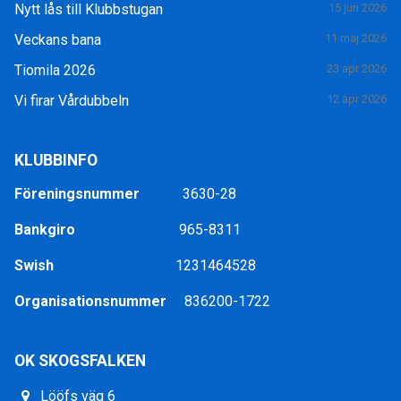
Nytt lås till Klubbstugan
15 jun 2026
Veckans bana
11 maj 2026
Tiomila 2026
23 apr 2026
Vi firar Vårdubbeln
12 apr 2026
KLUBBINFO
Föreningsnummer
3630-28
Bankgiro
965-8311
Swish
1231464528
Organisationsnummer
836200-1722
OK SKOGSFALKEN
Lööfs väg 6