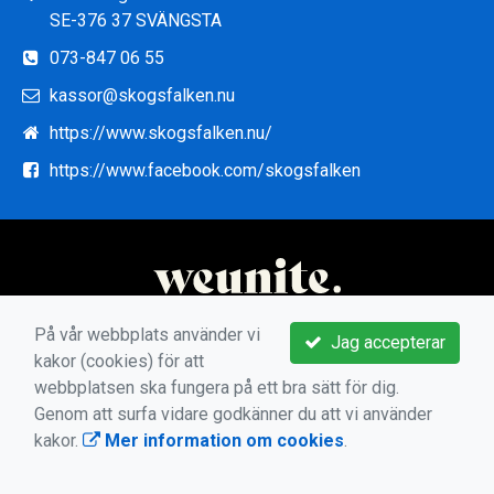
SE-376 37 SVÄNGSTA
073-847 06 55
kassor@skogsfalken.nu
https://www.skogsfalken.nu/
https://www.facebook.com/skogsfalken
På vår webbplats använder vi
Jag accepterar
kakor (cookies) för att
webbplatsen ska fungera på ett bra sätt för dig.
Genom att surfa vidare godkänner du att vi använder
kakor.
Mer information om cookies
.