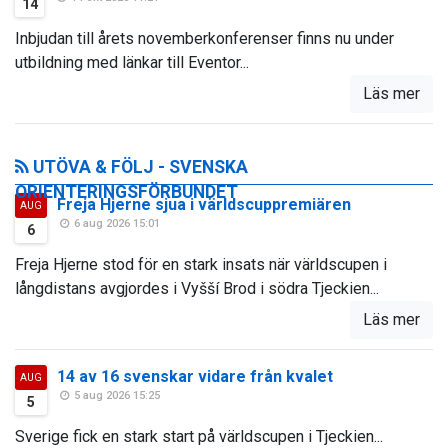
14
Inbjudan till årets novemberkonferenser finns nu under
utbildning med länkar till Eventor...
Läs mer
UTÖVA & FÖLJ - SVENSKA
ORIENTERINGSFÖRBUNDET
Freja Hjerne sjua i världscuppremiären
AUG
6 aug 2026 15:01
6
Freja Hjerne stod för en stark insats när världscupen i
långdistans avgjordes i Vyšší Brod i södra Tjeckien...
Läs mer
14 av 16 svenskar vidare från kvalet
AUG
5 aug 2026 15:25
5
Sverige fick en stark start på världscupen i Tjeckien...