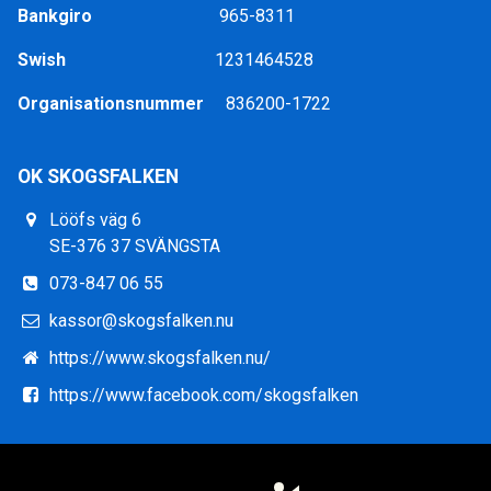
Bankgiro
965-8311
Swish
1231464528
Organisationsnummer
836200-1722
OK SKOGSFALKEN
Lööfs väg 6
SE-376 37 SVÄNGSTA
073-847 06 55
kassor@skogsfalken.nu
https://www.skogsfalken.nu/
https://www.facebook.com/skogsfalken