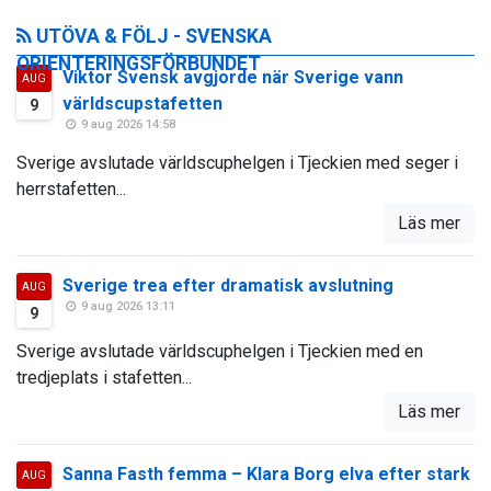
UTÖVA & FÖLJ - SVENSKA
ORIENTERINGSFÖRBUNDET
Viktor Svensk avgjorde när Sverige vann
AUG
världscupstafetten
9
9 aug 2026 14:58
Sverige avslutade världscuphelgen i Tjeckien med seger i
herrstafetten...
Läs mer
Sverige trea efter dramatisk avslutning
AUG
9 aug 2026 13:11
9
Sverige avslutade världscuphelgen i Tjeckien med en
tredjeplats i stafetten...
Läs mer
Sanna Fasth femma – Klara Borg elva efter stark
AUG