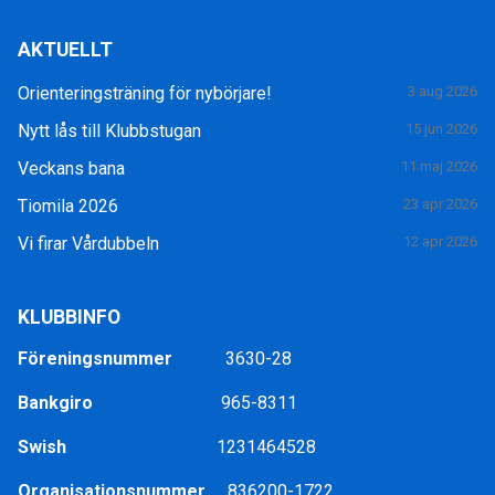
AKTUELLT
Orienteringsträning för nybörjare!
3 aug 2026
Nytt lås till Klubbstugan
15 jun 2026
Veckans bana
11 maj 2026
Tiomila 2026
23 apr 2026
Vi firar Vårdubbeln
12 apr 2026
KLUBBINFO
Föreningsnummer
3630-28
Bankgiro
965-8311
Swish
1231464528
Organisationsnummer
836200-1722