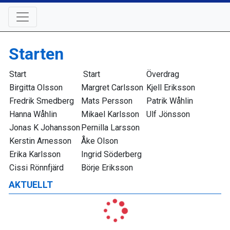
Starten
Start
Start
Överdrag
Birgitta Olsson
Margret Carlsson
Kjell Eriksson
Fredrik Smedberg
Mats Persson
Patrik Wåhlin
Hanna Wåhlin
Mikael Karlsson
Ulf Jönsson
Jonas K Johansson
Pernilla Larsson
Kerstin Arnesson
Åke Olson
Erika Karlsson
Ingrid Söderberg
Cissi Rönnfjärd
Börje Eriksson
AKTUELLT