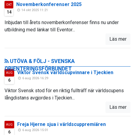
Novemberkonferenser 2025
OKT
14 okt 2025 11:21
14
Inbjudan till årets novemberkonferenser finns nu under
utbildning med länkar till Eventor...
Läs mer
UTÖVA & FÖLJ - SVENSKA
ORIENTERINGSFÖRBUNDET
Viktor Svensk världscupvinnare i Tjeckien
AUG
6 aug 2026 16:29
6
Viktor Svensk stod för en riktig fullträff när världscupens
långdistans avgjordes i Tjeckien...
Läs mer
Freja Hjerne sjua i världscuppremiären
AUG
6 aug 2026 15:01
6