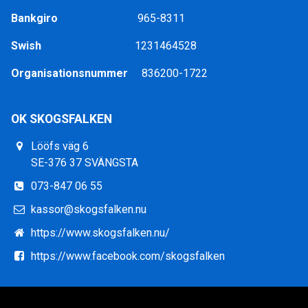
Bankgiro
965-8311
Swish
1231464528
Organisationsnummer
836200-1722
OK SKOGSFALKEN
Lööfs väg 6
SE-376 37 SVÄNGSTA
073-847 06 55
kassor@skogsfalken.nu
https://www.skogsfalken.nu/
https://www.facebook.com/skogsfalken