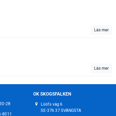
Läs mer
Läs mer
OK SKOGSFALKEN
30-28
Lööfs väg 6
SE-376 37 SVÄNGSTA
5-8311