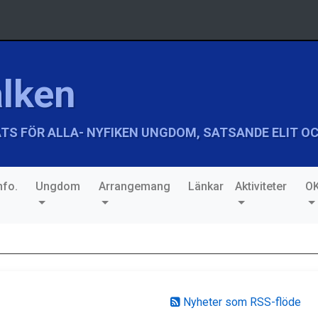
lken
TS FÖR ALLA- NYFIKEN UNGDOM, SATSANDE ELIT OC
fo.
Ungdom
Arrangemang
Länkar
Aktiviteter
OK
Nyheter som RSS-flöde