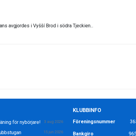
ans avgjordes i Vyšší Brod i södra Tjeckien...
KLUBBINFO
Föreningsnummer
36
äning för nybörjare!
3 aug 2026
Klubbstugan
15 jun 2026
Bankgiro
96