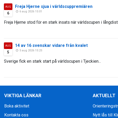
Freja Hjerne sjua i världscuppremiären
AUG
6 aug 2026 15:01
6
Freja Hjerne stod för en stark insats när världscupen i långdist
14 av 16 svenskar vidare från kvalet
AUG
5 aug 2026 15:25
5
Sverige fick en stark start på världscupen i Tjeckien...
VIKTIGA LÄNKAR
AKTUELLT
Boka aktivitet
Orienteringstr
Kontakta oss
Nytt lås till 