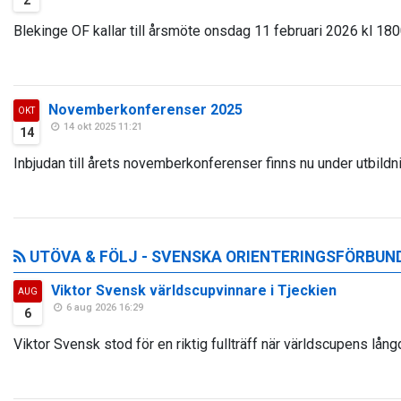
2
Blekinge OF kallar till årsmöte onsdag 11 februari 2026 kl 1800
Novemberkonferenser 2025
OKT
14 okt 2025 11:21
14
Inbjudan till årets novemberkonferenser finns nu under utbildnin
UTÖVA & FÖLJ - SVENSKA ORIENTERINGSFÖRBUN
Viktor Svensk världscupvinnare i Tjeckien
AUG
6 aug 2026 16:29
6
Viktor Svensk stod för en riktig fullträff när världscupens lång