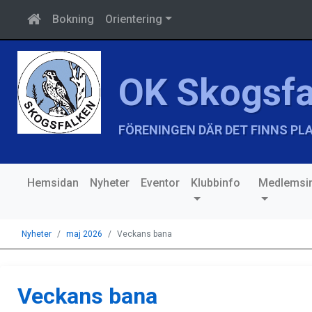
Bokning
Orientering
OK Skogsfa
FÖRENINGEN DÄR DET FINNS PLA
Hemsidan
Nyheter
Eventor
Klubbinfo
Medlemsin
Nyheter
maj 2026
Veckans bana
Veckans bana