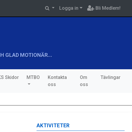
Logga in
Bli Medlem!
H GLAD MOTIONÄR...
S Skidor
MTBO
Kontakta
Om
Tävlingar
oss
oss
AKTIVITETER