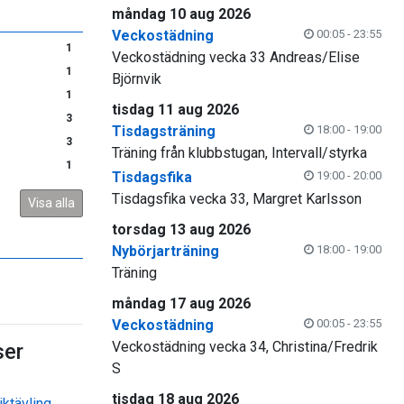
måndag 10 aug 2026
Veckostädning
00:05 - 23:55
1
Veckostädning vecka 33 Andreas/Elise
1
Björnvik
1
tisdag 11 aug 2026
3
Tisdagsträning
18:00 - 19:00
3
Träning från klubbstugan, Intervall/styrka
1
Tisdagsfika
19:00 - 20:00
Tisdagsfika vecka 33, Margret Karlsson
Visa alla
torsdag 13 aug 2026
Nybörjarträning
18:00 - 19:00
Träning
måndag 17 aug 2026
Veckostädning
00:05 - 23:55
Veckostädning vecka 34, Christina/Fredrik
er
S
tisdag 18 aug 2026
ktävling,