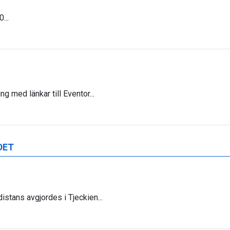
...
g med länkar till Eventor...
DET
distans avgjordes i Tjeckien...