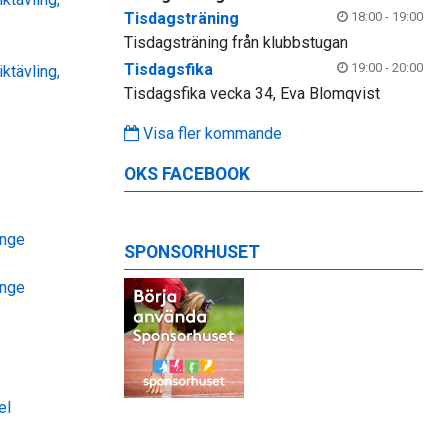
Tisdagsträning
18:00 - 19:00
Tisdagsträning från klubbstugan
Tisdagsfika
19:00 - 20:00
ktävling,
Tisdagsfika vecka 34, Eva Blomqvist
Visa fler kommande
OKS FACEBOOK
inge
SPONSORHUSET
inge
el