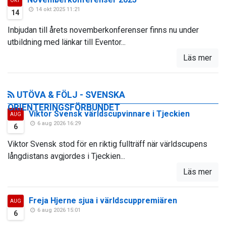
OKT
14 okt 2025 11:21
14
Inbjudan till årets novemberkonferenser finns nu under
utbildning med länkar till Eventor...
Läs mer
UTÖVA & FÖLJ - SVENSKA
ORIENTERINGSFÖRBUNDET
Viktor Svensk världscupvinnare i Tjeckien
AUG
6 aug 2026 16:29
6
Viktor Svensk stod för en riktig fullträff när världscupens
långdistans avgjordes i Tjeckien...
Läs mer
Freja Hjerne sjua i världscuppremiären
AUG
6 aug 2026 15:01
6