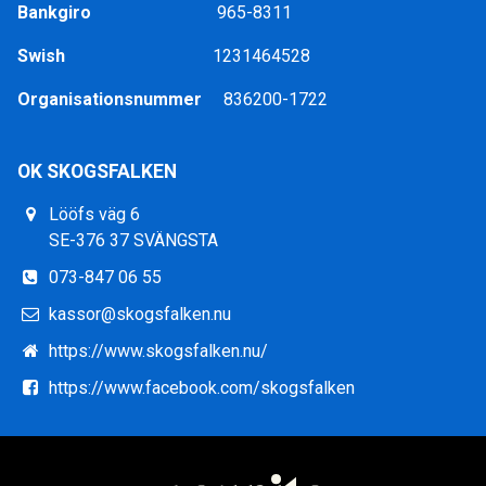
Bankgiro
965-8311
Swish
1231464528
Organisationsnummer
836200-1722
OK SKOGSFALKEN
Lööfs väg 6
SE-376 37 SVÄNGSTA
073-847 06 55
kassor@skogsfalken.nu
https://www.skogsfalken.nu/
https://www.facebook.com/skogsfalken