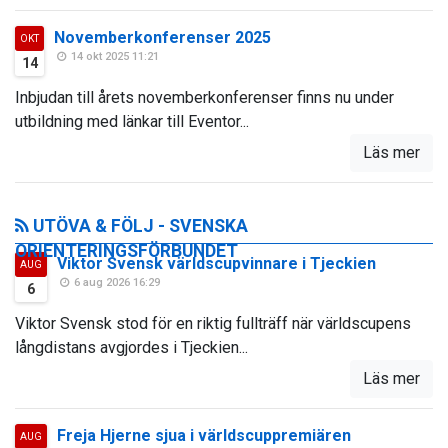
Novemberkonferenser 2025
OKT
14 okt 2025 11:21
14
Inbjudan till årets novemberkonferenser finns nu under
utbildning med länkar till Eventor...
Läs mer
UTÖVA & FÖLJ - SVENSKA
ORIENTERINGSFÖRBUNDET
Viktor Svensk världscupvinnare i Tjeckien
AUG
6 aug 2026 16:29
6
Viktor Svensk stod för en riktig fullträff när världscupens
långdistans avgjordes i Tjeckien...
Läs mer
Freja Hjerne sjua i världscuppremiären
AUG