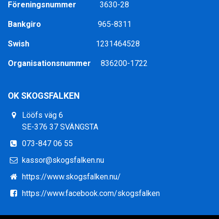
Föreningsnummer
3630-28
Bankgiro
965-8311
Swish
1231464528
Organisationsnummer
836200-1722
OK SKOGSFALKEN
Lööfs väg 6
SE-376 37 SVÄNGSTA
073-847 06 55
kassor@skogsfalken.nu
https://www.skogsfalken.nu/
https://www.facebook.com/skogsfalken