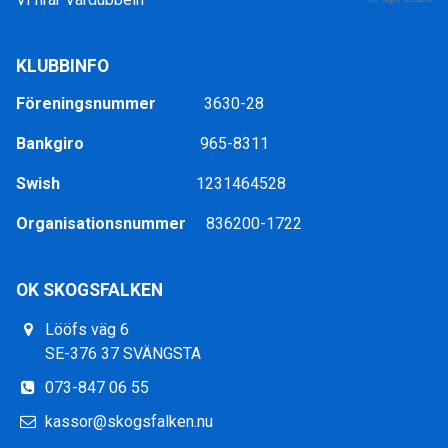
KLUBBINFO
Föreningsnummer
3630-28
Bankgiro
965-8311
Swish
1231464528
Organisationsnummer
836200-1722
OK SKOGSFALKEN
Lööfs väg 6
SE-376 37 SVÄNGSTA
073-847 06 55
kassor@skogsfalken.nu