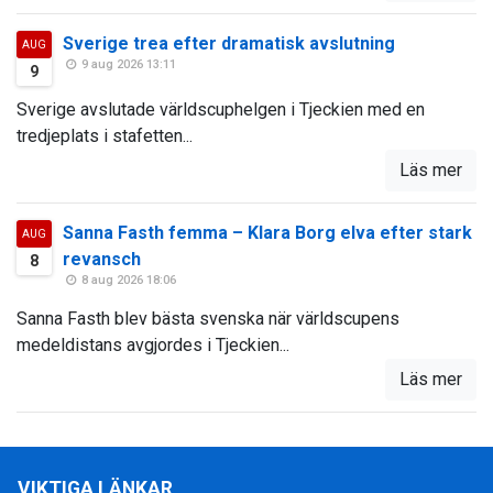
Sverige trea efter dramatisk avslutning
AUG
9 aug 2026 13:11
9
Sverige avslutade världscuphelgen i Tjeckien med en
tredjeplats i stafetten...
Läs mer
Sanna Fasth femma – Klara Borg elva efter stark
AUG
revansch
8
8 aug 2026 18:06
Sanna Fasth blev bästa svenska när världscupens
medeldistans avgjordes i Tjeckien...
Läs mer
VIKTIGA LÄNKAR