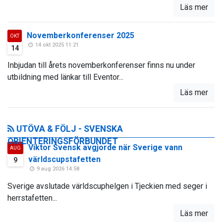
Läs mer
Novemberkonferenser 2025
OKT
14 okt 2025 11:21
14
Inbjudan till årets novemberkonferenser finns nu under
utbildning med länkar till Eventor...
Läs mer
UTÖVA & FÖLJ - SVENSKA
ORIENTERINGSFÖRBUNDET
Viktor Svensk avgjorde när Sverige vann
AUG
världscupstafetten
9
9 aug 2026 14:58
Sverige avslutade världscuphelgen i Tjeckien med seger i
herrstafetten...
Läs mer