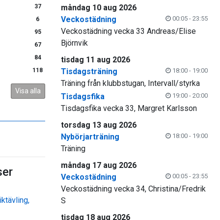
37
måndag 10 aug 2026
Veckostädning
00:05 - 23:55
6
Veckostädning vecka 33 Andreas/Elise
95
Björnvik
67
84
tisdag 11 aug 2026
118
Tisdagsträning
18:00 - 19:00
Träning från klubbstugan, Intervall/styrka
Visa alla
Tisdagsfika
19:00 - 20:00
Tisdagsfika vecka 33, Margret Karlsson
torsdag 13 aug 2026
Nybörjarträning
18:00 - 19:00
Träning
måndag 17 aug 2026
er
Veckostädning
00:05 - 23:55
Veckostädning vecka 34, Christina/Fredrik
ktävling,
S
tisdag 18 aug 2026