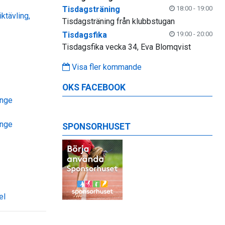
Tisdagsträning
18:00 - 19:00
ktävling,
Tisdagsträning från klubbstugan
Tisdagsfika
19:00 - 20:00
Tisdagsfika vecka 34, Eva Blomqvist
Visa fler kommande
OKS FACEBOOK
inge
inge
SPONSORHUSET
el