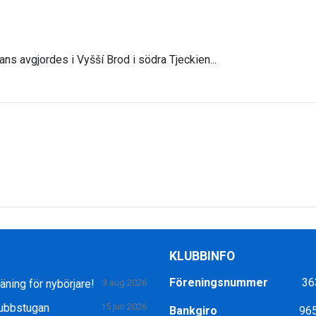
ans avgjordes i Vyšší Brod i södra Tjeckien...
KLUBBINFO
Föreningsnummer
36
äning för nybörjare!
3 aug 2026
Klubbstugan
15 jun 2026
Bankgiro
96