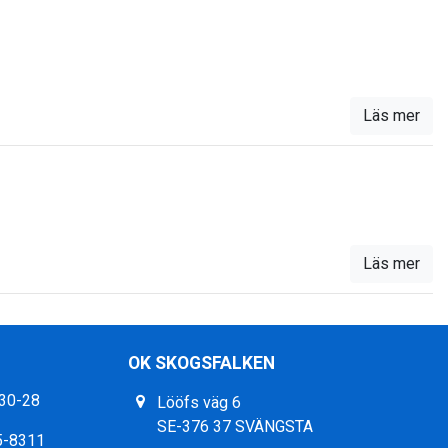
Läs mer
Läs mer
OK SKOGSFALKEN
30-28
Lööfs väg 6
SE-376 37 SVÄNGSTA
5-8311