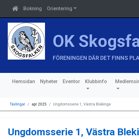
Bokning
Orientering
OK Skogsfa
FÖRENINGEN DÄR DET FINNS PLA
Hemsidan
Nyheter
Eventor
Klubbinfo
Medlemsin
Tävlingar
apr 2025
Ungdomsserie 1, Västra Blekinge
Ungdomsserie 1, Västra Blek