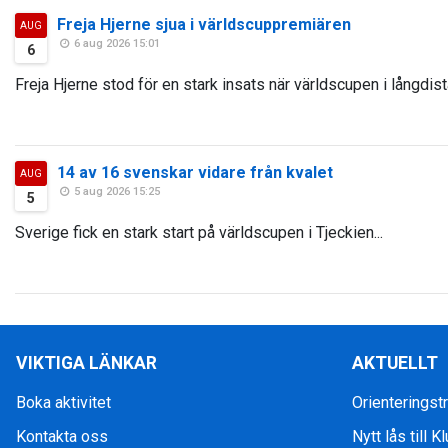
Freja Hjerne sjua i världscuppremiären
AUG
6 aug 2026 15:01
6
Freja Hjerne stod för en stark insats när världscupen i långdist
14 av 16 svenskar vidare från kvalet
AUG
5 aug 2026 15:25
5
Sverige fick en stark start på världscupen i Tjeckien...
VIKTIGA LÄNKAR
AKTUELLT
Boka aktivitet
Orienteringstr
Kontakta oss
Nytt lås till 