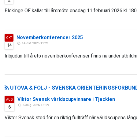
2
Blekinge OF kallar till årsmöte onsdag 11 februari 2026 kl 1800
Novemberkonferenser 2025
OKT
14 okt 2025 11:21
14
Inbjudan till årets novemberkonferenser finns nu under utbildnin
UTÖVA & FÖLJ - SVENSKA ORIENTERINGSFÖRBUN
Viktor Svensk världscupvinnare i Tjeckien
AUG
6 aug 2026 16:29
6
Viktor Svensk stod för en riktig fullträff när världscupens lång