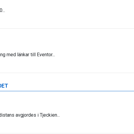
...
g med länkar till Eventor...
DET
distans avgjordes i Tjeckien...