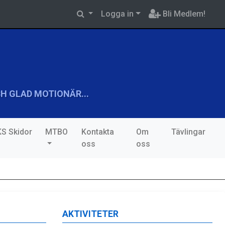
Logga in
Bli Medlem!
H GLAD MOTIONÄR...
S Skidor
MTBO
Kontakta
Om
Tävlingar
oss
oss
AKTIVITETER