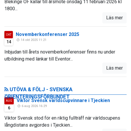
Blekinge OF kallar till årsmöte onsdag 11 februari 2026 kl
1800...
Läs mer
Novemberkonferenser 2025
OKT
14 okt 2025 11:21
14
Inbjudan till årets novemberkonferenser finns nu under
utbildning med länkar till Eventor...
Läs mer
UTÖVA & FÖLJ - SVENSKA
ORIENTERINGSFÖRBUNDET
Viktor Svensk världscupvinnare i Tjeckien
AUG
6 aug 2026 16:29
6
Viktor Svensk stod för en riktig fullträff när världscupens
långdistans avgjordes i Tjeckien...