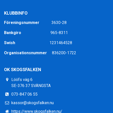
KLUBBINFO
Föreningsnummer
3630-28
Bankgiro
965-8311
Swish
1231464528
Organisationsnummer
836200-1722
OK SKOGSFALKEN
Lööfs väg 6
SE-376 37 SVÄNGSTA
073-847 06 55
kassor@skogsfalken.nu
https://www.skogsfalken.nu/