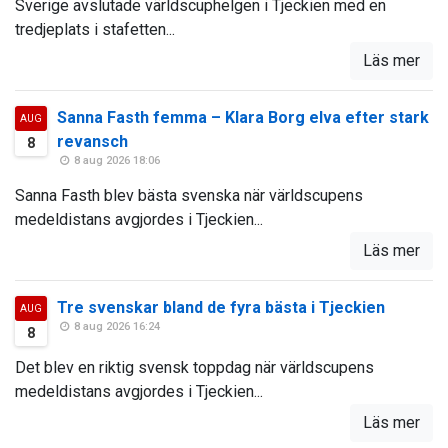
Sverige avslutade världscuphelgen i Tjeckien med en
tredjeplats i stafetten...
Läs mer
Sanna Fasth femma – Klara Borg elva efter stark
AUG
revansch
8
8 aug 2026 18:06
Sanna Fasth blev bästa svenska när världscupens
medeldistans avgjordes i Tjeckien...
Läs mer
Tre svenskar bland de fyra bästa i Tjeckien
AUG
8 aug 2026 16:24
8
Det blev en riktig svensk toppdag när världscupens
medeldistans avgjordes i Tjeckien...
Läs mer