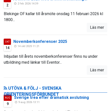
2 feb 2026 14:39
2
Blekinge OF kallar till årsmöte onsdag 11 februari 2026 kl
1800...
Läs mer
Novemberkonferenser 2025
OKT
14 okt 2025 11:21
14
Inbjudan till årets novemberkonferenser finns nu under
utbildning med länkar till Eventor...
Läs mer
UTÖVA & FÖLJ - SVENSKA
ORIENTERINGSFÖRBUNDET
Sverige trea efter dramatisk avslutning
AUG
9 aug 2026 13:11
9