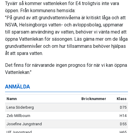
Tyvärr så kommer vattenleken för E4 troligtvis inte vara
öppen. Från kommunens hemsida:
"På grund av att grundvattennivåerna är kritiskt låga och att
NSVA, Helsingborgs vatten- och avloppsbolag, uppmanar
till sparsam användning av vatten, behöver vi vänta med att
öppna Vattenlekan för säsongen. Läs gärna mer om de låga
grundvattennivåer och om hur tillsammans behöver hjälpas
åt att spara vatten.
Det finns för närvarande ingen prognos för när vi kan öppna
Vattenlekan."
ANMÄLDA
Namn
Bricknummer
Klass
Lena Söderberg
D75
Zeb Millbourn
H14
Josefine Jungstrand
D55
Ulf Jungstrand
H65