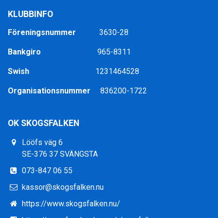
KLUBBINFO
Föreningsnummer
3630-28
Bankgiro
965-8311
Swish
1231464528
Organisationsnummer
836200-1722
OK SKOGSFALKEN
Lööfs väg 6
SE-376 37 SVÄNGSTA
073-847 06 55
kassor@skogsfalken.nu
https://www.skogsfalken.nu/