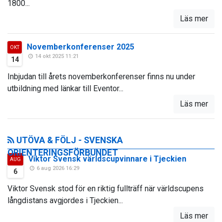
1800...
Läs mer
Novemberkonferenser 2025
OKT
14 okt 2025 11:21
14
Inbjudan till årets novemberkonferenser finns nu under
utbildning med länkar till Eventor...
Läs mer
UTÖVA & FÖLJ - SVENSKA
ORIENTERINGSFÖRBUNDET
Viktor Svensk världscupvinnare i Tjeckien
AUG
6 aug 2026 16:29
6
Viktor Svensk stod för en riktig fullträff när världscupens
långdistans avgjordes i Tjeckien...
Läs mer