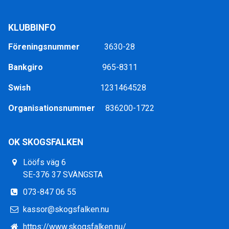
KLUBBINFO
Föreningsnummer
3630-28
Bankgiro
965-8311
Swish
1231464528
Organisationsnummer
836200-1722
OK SKOGSFALKEN
Lööfs väg 6
SE-376 37 SVÄNGSTA
073-847 06 55
kassor@skogsfalken.nu
https://www.skogsfalken.nu/