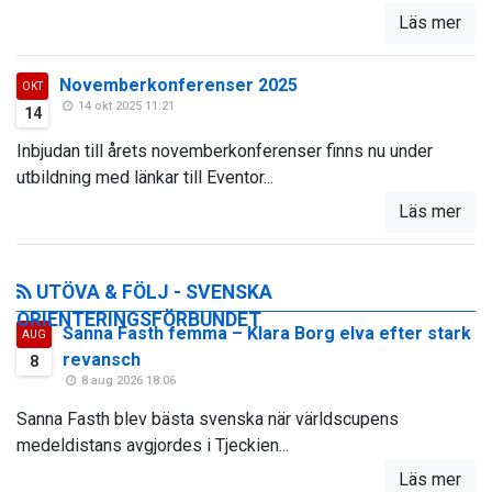
Läs mer
Novemberkonferenser 2025
OKT
14 okt 2025 11:21
14
Inbjudan till årets novemberkonferenser finns nu under
utbildning med länkar till Eventor...
Läs mer
UTÖVA & FÖLJ - SVENSKA
ORIENTERINGSFÖRBUNDET
Sanna Fasth femma – Klara Borg elva efter stark
AUG
revansch
8
8 aug 2026 18:06
Sanna Fasth blev bästa svenska när världscupens
medeldistans avgjordes i Tjeckien...
Läs mer