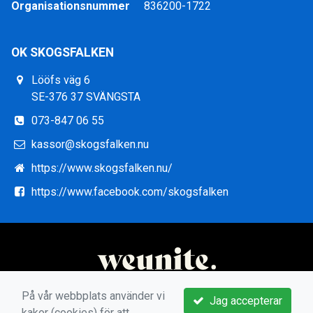
Organisationsnummer
836200-1722
OK SKOGSFALKEN
Lööfs väg 6
SE-376 37 SVÄNGSTA
073-847 06 55
kassor@skogsfalken.nu
https://www.skogsfalken.nu/
https://www.facebook.com/skogsfalken
På vår webbplats använder vi
Jag accepterar
kakor (cookies) för att