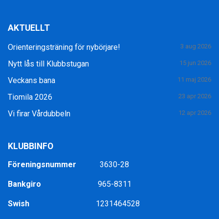
AKTUELLT
Orienteringsträning för nybörjare!
3 aug 2026
Nytt lås till Klubbstugan
15 jun 2026
Veckans bana
11 maj 2026
Tiomila 2026
23 apr 2026
Vi firar Vårdubbeln
12 apr 2026
KLUBBINFO
Föreningsnummer
3630-28
Bankgiro
965-8311
Swish
1231464528