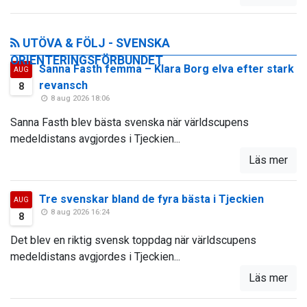
UTÖVA & FÖLJ - SVENSKA
ORIENTERINGSFÖRBUNDET
Sanna Fasth femma – Klara Borg elva efter stark
AUG
revansch
8
8 aug 2026 18:06
Sanna Fasth blev bästa svenska när världscupens
medeldistans avgjordes i Tjeckien...
Läs mer
Tre svenskar bland de fyra bästa i Tjeckien
AUG
8 aug 2026 16:24
8
Det blev en riktig svensk toppdag när världscupens
medeldistans avgjordes i Tjeckien...
Läs mer