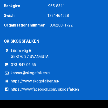
Bankgiro
965-8311
Swish
1231464528
Organisationsnummer
836200-1722
OK SKOGSFALKEN
Lööfs väg 6
SE-376 37 SVÄNGSTA
073-847 06 55
kassor@skogsfalken.nu
https://www.skogsfalken.nu/
https://www.facebook.com/skogsfalken