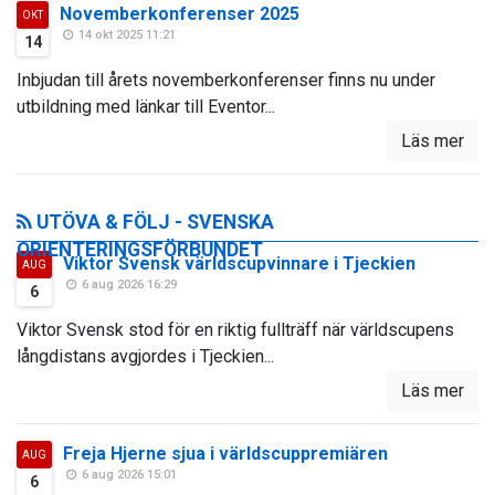
Novemberkonferenser 2025
OKT
14 okt 2025 11:21
14
Inbjudan till årets novemberkonferenser finns nu under
utbildning med länkar till Eventor...
Läs mer
UTÖVA & FÖLJ - SVENSKA
ORIENTERINGSFÖRBUNDET
Viktor Svensk världscupvinnare i Tjeckien
AUG
6 aug 2026 16:29
6
Viktor Svensk stod för en riktig fullträff när världscupens
långdistans avgjordes i Tjeckien...
Läs mer
Freja Hjerne sjua i världscuppremiären
AUG
6 aug 2026 15:01
6